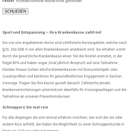
Fehler:
Kontaktformular wurde nicht gefunden.
SCHLIEßEN
Sport und Entspannung – Ihre Krankenkasse zahlt mit
Die von uns angebotenen Kurse sind zertifizierte Kursangebote, welche nach
§20, 20a SGB V von allen Krankenkassen anerkannt sind. Sie erhalten somit
durch die gesetzliche Krankenkasse einen Teil der Kosten erstattet, in der
Regel 80% und haben sogar 2mal jährlich Anspruch auf eine Teilnahme.
Darüber hinaus locken etliche Krankenkassen mit Bonusstempeln oder
Zusatzprofiten und belohnen Ihr gesundheitliches Engagement in Sachen
Vorsorge. Fragen Sie Ihre Kasse gezielt danach! Zahlreiche private
Krankenversicherungen unterstützen ebenfalls Ihr Vorsorgeanliegen und die
Teilnahme an unseren Präventionskursen.
Schnuppern Sie mal rein
Für alle diejenigen die erst einmal erfahren möchten, wie sich der ein oder
andere Kurs anfühlt, die haben die Möglichkeit zu einer Schnupperstunde in
Wert von 10 Euro vorbeizukommen.