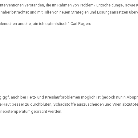
Interventionen verstanden, die im Rahmen von Problem-, Entscheidungs-, sowie 
 näher betrachtet und mit Hilfe von neuen Strategien und Lösungsansätzen übe
 Menschen ansehe, bin ich optimistisch.” Carl Rogers
g ggf. auch bei Herz- und Kreislaufproblemen möglich ist (jedoch nur in Abs
die Haut besser zu durchbluten, Schadstoffe auszuscheiden und Viren abzutöten
riebstemperatur“ gebracht werden.