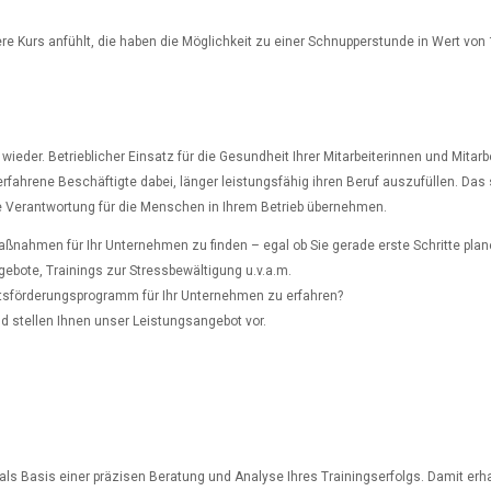
dere Kurs anfühlt, die haben die Möglichkeit zu einer Schnupperstunde in Wert v
eder. Betrieblicher Einsatz für die Gesundheit Ihrer Mitarbeiterinnen und Mitarbei
hrene Beschäftigte dabei, länger leistungsfähig ihren Beruf auszufüllen. Das stä
ie Verantwortung für die Menschen in Ihrem Betrieb übernehmen.
aßnahmen für Ihr Unternehmen zu finden – egal ob Sie gerade erste Schritte pla
bote, Trainings zur Stressbewältigung u.v.a.m.
tsförderungsprogramm für Ihr Unternehmen zu erfahren?
nd stellen Ihnen unser Leistungsangebot vor.
s Basis einer präzisen Beratung und Analyse Ihres Trainingserfolgs. Damit erha