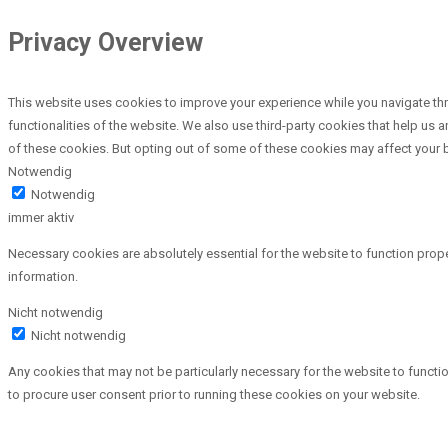
Privacy Overview
This website uses cookies to improve your experience while you navigate thr
functionalities of the website. We also use third-party cookies that help us
of these cookies. But opting out of some of these cookies may affect your
Notwendig
Notwendig
immer aktiv
Necessary cookies are absolutely essential for the website to function prope
information.
Nicht notwendig
Nicht notwendig
Any cookies that may not be particularly necessary for the website to functi
to procure user consent prior to running these cookies on your website.