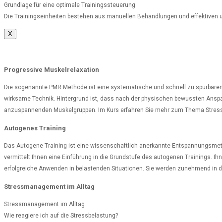
Grundlage für eine optimale Trainingssteuerung.
Die Trainingseinheiten bestehen aus manuellen Behandlungen und effektiven und 
X
Progressive Muskelrelaxation
Die sogenannte PMR Methode ist eine systematische und schnell zu spürbaren 
wirksame Technik. Hintergrund ist, dass nach der physischen bewussten Anspa
anzuspannenden Muskelgruppen. Im Kurs erfahren Sie mehr zum Thema Stress un
Autogenes Training
Das Autogene Training ist eine wissenschaftlich anerkannte Entspannungsmetho
vermittelt Ihnen eine Einführung in die Grundstufe des autogenen Trainings. I
erfolgreiche Anwenden in belastenden Situationen. Sie werden zunehmend in 
Stressmanagement im Alltag
Stressmanagement im Alltag
Wie reagiere ich auf die Stressbelastung?