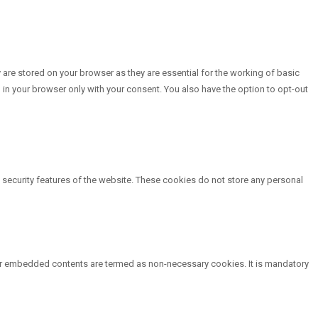
are stored on your browser as they are essential for the working of basic
 in your browser only with your consent. You also have the option to opt-out
d security features of the website. These cookies do not store any personal
other embedded contents are termed as non-necessary cookies. It is mandatory