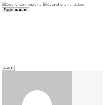
Toggle navigation
Bequemer
Wartebereich
09 April 2016 / By
admin10
zurück