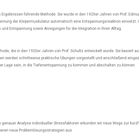
Ergebnissen führende Methode. Sie wurde in den 1920er Jahren von Prof. Edmun
nnung der Körpermuskulatur automatisch eine Entspannungsreaktion einsetzt. Im
d Entspannung sowie Anregungen für die Integration in ihren Alltag.
de, die in den 1920er Jahren von Prof. Schultz entwickelt wurde. Sie basiert 
hnen werden schrittweise praktische Übungen vorgestellt und anschließend eingeü
der Lage sein, in die Tiefenentspannung zu kommen und abschalten zu können.
 genauer Analyse individueller Stressfaktoren erkunden wir neue Wege zur kurzfr
bieren neue Problemlösungsstrategien aus.