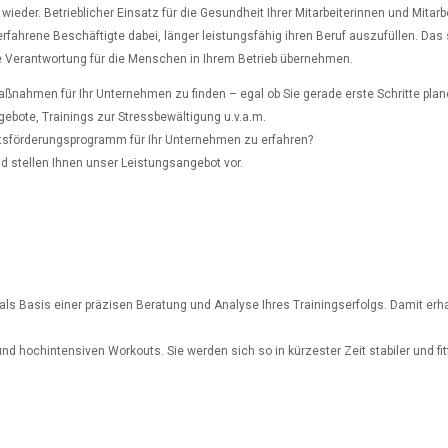
eder. Betrieblicher Einsatz für die Gesundheit Ihrer Mitarbeiterinnen und Mitarbei
hrene Beschäftigte dabei, länger leistungsfähig ihren Beruf auszufüllen. Das stä
ie Verantwortung für die Menschen in Ihrem Betrieb übernehmen.
aßnahmen für Ihr Unternehmen zu finden – egal ob Sie gerade erste Schritte pla
bote, Trainings zur Stressbewältigung u.v.a.m.
tsförderungsprogramm für Ihr Unternehmen zu erfahren?
nd stellen Ihnen unser Leistungsangebot vor.
s Basis einer präzisen Beratung und Analyse Ihres Trainingserfolgs. Damit erha
hochintensiven Workouts. Sie werden sich so in kürzester Zeit stabiler und fitte