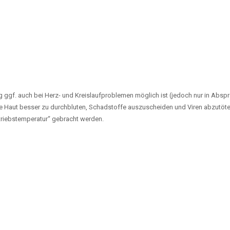
g ggf. auch bei Herz- und Kreislaufproblemen möglich ist (jedoch nur in Abs
die Haut besser zu durchbluten, Schadstoffe auszuscheiden und Viren abzutöten
riebstemperatur“ gebracht werden.