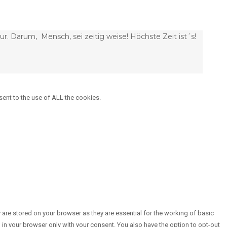
r. Darum, Mensch, sei zeitig weise! Höchste Zeit ist´s!
sent to the use of ALL the cookies.
are stored on your browser as they are essential for the working of basic
 in your browser only with your consent. You also have the option to opt-out