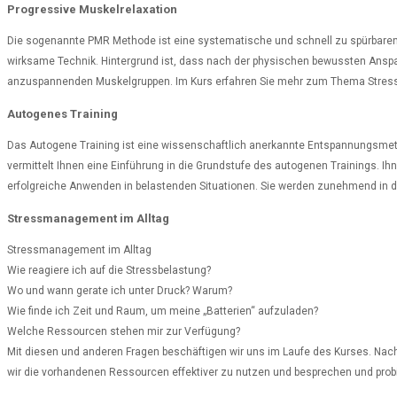
Progressive Muskelrelaxation
Die sogenannte PMR Methode ist eine systematische und schnell zu spürbaren 
wirksame Technik. Hintergrund ist, dass nach der physischen bewussten Anspa
anzuspannenden Muskelgruppen. Im Kurs erfahren Sie mehr zum Thema Stress un
Autogenes Training
Das Autogene Training ist eine wissenschaftlich anerkannte Entspannungsmetho
vermittelt Ihnen eine Einführung in die Grundstufe des autogenen Trainings. I
erfolgreiche Anwenden in belastenden Situationen. Sie werden zunehmend in 
Stressmanagement im Alltag
Stressmanagement im Alltag
Wie reagiere ich auf die Stressbelastung?
Wo und wann gerate ich unter Druck? Warum?
Wie finde ich Zeit und Raum, um meine „Batterien“ aufzuladen?
Welche Ressourcen stehen mir zur Verfügung?
Mit diesen und anderen Fragen beschäftigen wir uns im Laufe des Kurses. Nach
wir die vorhandenen Ressourcen effektiver zu nutzen und besprechen und pro